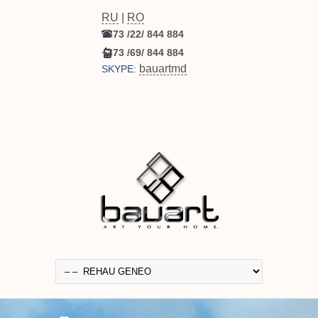
RU
|
RO
+373 /22/ 844 884
+373 /69/ 844 884
bauartmd
SKYPE: