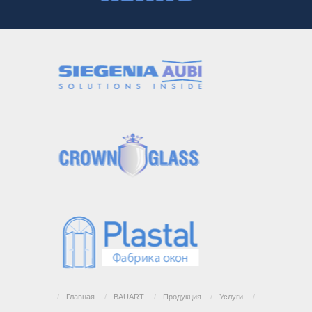
/
Главная
/
BAUART
/
Продукция
/
Услуги
/