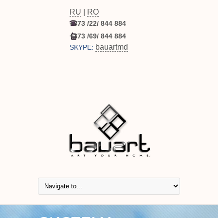
RU
|
RO
+373 /22/ 844 884
+373 /69/ 844 884
bauartmd
SKYPE: