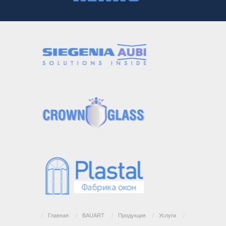
/
Главная
/
BAUART
/
Продукция
/
Услуги
/